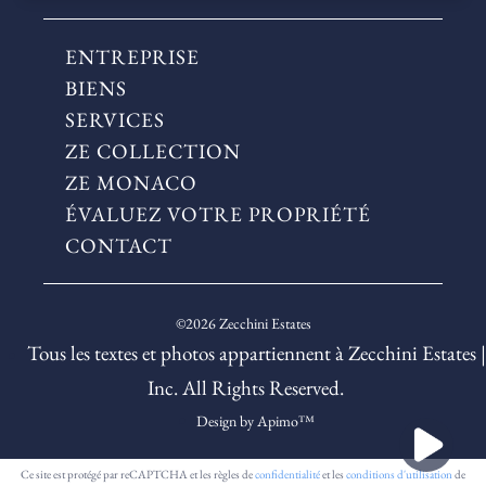
ENTREPRISE
BIENS
SERVICES
ZE COLLECTION
ZE MONACO
ÉVALUEZ VOTRE PROPRIÉTÉ
CONTACT
©2026 Zecchini Estates
Tous les textes et photos appartiennent à Zecchini Estates |
Inc. All Rights Reserved.
Design by
Apimo™
Ce site est protégé par reCAPTCHA et les règles de
confidentialité
et les
conditions d'utilisation
de